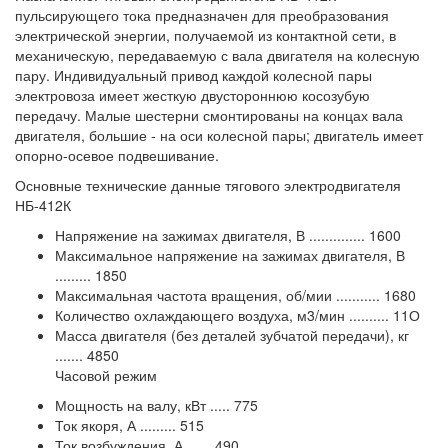
пульсирующего тока предназначен для преобразования
электрической энергии, получаемой из контактной сети, в
механическую, передаваемую с вала двигателя на колесную
пару. Индивидуальный привод каждой колесной пары
электровоза имеет жесткую двустороннюю косозубую
передачу. Малые шестерни смонтированы на концах вала
двигателя, большие - на оси колесной пары; двигатель имеет
опорно-осевое подвешивание.
Основные технические данные тягового электродвигателя
НБ-412К
Напряжение на зажимах двигателя, В .............. 1600
Максимальное напряжение на зажимах двигателя, В
......... 1850
Максимальная частота вращения, об/мии ........... 1680
Количество охлаждающего воздуха, м3/мин .......... 11О
Масса двигателя (без деталей зубчатой передачи), кг
....... 4850
Часовой режим
Мощность на валу, кВт ..... 775
Ток якоря, А ......... 515
Ток возбуждения, А .......490