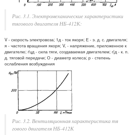
Рис. 3.1. Электромеханические характеристики
тягового двигателя НБ-412К:
V - скорость электровоза; 1д - ток якоря; Е - э. д. с. двигателя;
я - частота вращения якоря; V, - напряжение, приложенное к
двигателю; ґцд - сила тяги, создаваемая двигателем; г|д - к. п.
д. тяговой передачи; О - диаметр колеса; р - степень
ослабления возбуждения
Рис. 3.2. Вентиляционная характеристика тя
гового двигателя НБ-412К