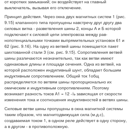
от коротких замыканий; он воздействует на главный
выключатель, вызывая его отключение.
Принцип действия. Через окна двух магнитных систем 1 (рис.
9.15) клапанного типа пропущены навстречу друг другу два
силовых витка - разветвления шины 2, концы А и Б которой
подключают к силовой цепи электровоза между рав-
нопотенциальными точками выпрямительных установок 61 и
62 (рис. 9.16). На одну из ветвей шины помещается пакет
шихтованной стали 3 (см. рис. 9.15). Сопротивления ветвей
шины различаются незначительно, так как ветви имеют
одинаковые длины и площади сечения. Одна из ветвей, на
которой расположен индуктивный шунт, обладает большим
индуктивным сопротивлением. Общий ток 1общ
распределяется по ветвям шины пропорционально их
омическим и индуктивным сопротивлениям. Поэтому
возникает разность токов А1 = 12 -/ь зависящая от скорости
изменения тока и соотношения индуктивностей в ветвях шины.
Силовые ветви шины пропущены в окна магнитной системы
таким образом, что магнитодвижущая сила (м.д.с),
создаваемая током 1, в одном реле действует в одну сторону,
а в другом - в противоположную.