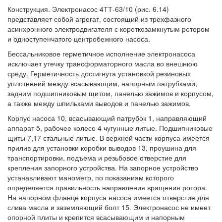
Конструкция. Электронасос 4ТТ-63/10 (рис. 6.14)
представляет собой агрегат, состоящий из трехфазного
асинхронного электродвигателя с короткозамкнутым ротором
и одноступенчатого центробежного насоса.
Бессальниковое герметичное исполнение электронасоса
исключает утечку трансформаторного масла во внешнюю
среду. Герметичность достигнута установкой резиновых
уплотнений между всасывающим, напорным патрубками,
задним подшипниковым щитом, панелью зажимов и корпусом,
а также между шпильками выводов и панелью зажимов.
Корпус насоса 10, всасывающий патрубок 1, направляющий
аппарат 5, рабочее колесо 4 чугунные литые. Подшипниковые
щиты 7,17 стальные литые. В верхней части корпуса имеется
прилив для установки коробки выводов 13, проушина для
транспортировки, подъема и резьбовое отверстие для
крепления запорного устройства. На запорное устройство
устанавливают манометр, по показаниям которого
определяется правильность направления вращения ротора.
На напорном фланце корпуса насоса имеется отверстие для
слива масла и заземляющий болт 15. Электронасос не имеет
опорной плиты и крепится всасывающим и напорным