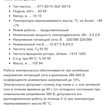
Тип насоса . . . 4ТТ-63/10 ЭЦТ-63/10
Подача, м3/ч . . 63 63
Напор, м .... 10 10
Температура перекачиваемого масла, "С, не более . +85
+75
Режим работы ... продолжительный
Номинальная мощность электродвигателя, кВт . 2,5 2,8
Напряжение питающей сети, В . . 220/380 220/380
Номинальный ток,А......12,9/7,5 8,6/5,0
Частота тока, Гц 50 50
Частота вращения ротора, об/мии . 1410 1420
К.п.д. при 85°С, % 55 55
Масса, кг ... 105 94
Работа электронасоса обеспечивается при колебании
напряжения питающей сети в диапазоне 280-460 В,
коэффициенте асимметрии напряжений до 10%.
Электронасос допускает стоянку под током к. з. или затяжной
пуск в течение времени до 60 с (от холодного состояния) при
номинальном напряжении 380 В; допускается его
кратковременная работа (в течение 2 ч) при температуре
перекачиваемого масла 95 °С.