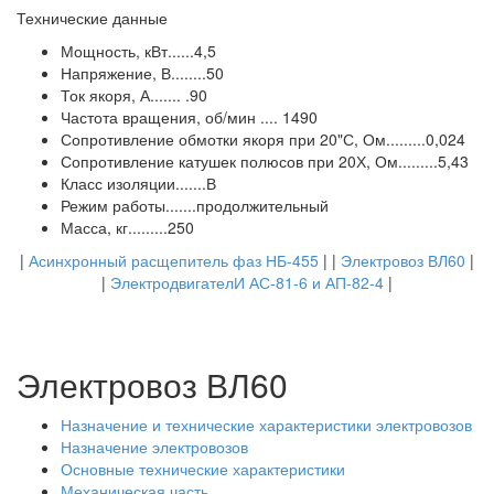
Технические данные
Мощность, кВт......4,5
Напряжение, В........50
Ток якоря, А....... .90
Частота вращения, об/мин .... 1490
Сопротивление обмотки якоря при 20"С, Ом.........0,024
Сопротивление катушек полюсов при 20Х, Ом.........5,43
Класс изоляции.......В
Режим работы.......продолжительный
Масса, кг.........250
|
Асинхронный расщепитель фаз НБ-455
| |
Электровоз ВЛ60
|
|
ЭлектродвигателИ АС-81-6 и АП-82-4
|
Электровоз ВЛ60
Назначение и технические характеристики электровозов
Назначение электровозов
Основные технические характеристики
Механическая часть