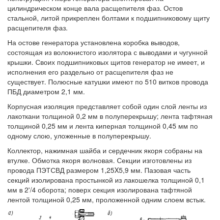
цилиндрическом конце вала расщепителя фаз. Остов
стальной, литой прикреплен болтами к подшипниковому щиту
расщепителя фаз.
На остове генератора установлена коробка выводов,
состоящая из волокнистого изолятора с выводами и чугунной
крышки. Своих подшипниковых щитов генератор не имеет, и
исполнения его раздельно от расщепителя фаз не
существует. Полюсные катушки имеют по 510 витков провода
ПБД диаметром 2,1 мм.
Корпусная изоляция представляет собой один слой ленты из
лакоткани толщиной 0,2 мм в полуперекрышу; лента тафтяная
толщиной 0,25 мм и лента киперная толщиной 0,45 мм по
одному слою, уложенные в полуперекрышу.
Коллектор, нажимная шайба и сердечник якоря собраны на
втулке. Обмотка якоря волновая. Секции изготовлены из
провода ПЭТСВД размером 1,25X5,9 мм. Пазовая часть
секций изолирована простынкой из лакошелка толщиной 0,1
мм в 2'/4 оборота; поверх секция изолирована тафтяной
лентой толщиной 0,25 мм, проложенной одним слоем встык.