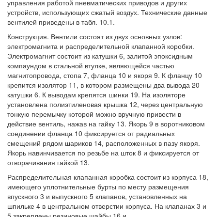
управления работой пневматических приводов и других
устройств, использующих сжатый воздух. Технические данные
вентилей приведены в табл. 10.1.
Конструкция. Вентили состоят из двух основных узлов:
электромагнита и распределительной клапанной коробки.
Электромагнит состоит из катушки 6, залитой эпоксидным
компаундом в стальной втулке, являющейся частью
магнитопровода, стопа 7, фланца 10 и якоря 9. К фланцу 10
крепится изолятор 11, в котором размещены два вывода 20
катушки 6. К выводам крепятся шинки 19. На изоляторе
установлена полиэтиленовая крышка 12, через центральную
тонкую перемычку которой можно вручную привести в
действие вентиль, нажав на гайку 13. Якорь 9 в воротниковом
соединении фланца 10 фиксируется от радиальных
смещений рядом шариков 14, расположенных в пазу якоря.
Якорь навинчивается по резьбе на шток 8 и фиксируется от
отворачивания гайкой 13.
Распределительная клапанная коробка состоит из корпуса 18,
имеющего уплотнительные бурты по месту размещения
впускного 3 и выпускного 5 клапанов, установленных на
шпильке 4 в центральном отверстии корпуса. На клапанах 3 и
5 закреплены резиновые шайбы 16 и