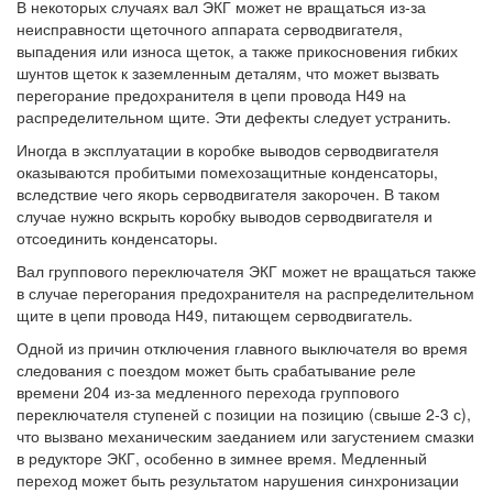
В некоторых случаях вал ЭКГ может не вращаться из-за
неисправности щеточного аппарата серводвигателя,
выпадения или износа щеток, а также прикосновения гибких
шунтов щеток к заземленным деталям, что может вызвать
перегорание предохранителя в цепи провода Н49 на
распределительном щите. Эти дефекты следует устранить.
Иногда в эксплуатации в коробке выводов серводвигателя
оказываются пробитыми помехозащитные конденсаторы,
вследствие чего якорь серводвигателя закорочен. В таком
случае нужно вскрыть коробку выводов серводвигателя и
отсоединить конденсаторы.
Вал группового переключателя ЭКГ может не вращаться также
в случае перегорания предохранителя на распределительном
щите в цепи провода Н49, питающем серводвигатель.
Одной из причин отключения главного выключателя во время
следования с поездом может быть срабатывание реле
времени 204 из-за медленного перехода группового
переключателя ступеней с позиции на позицию (свыше 2-3 с),
что вызвано механическим заеданием или загустением смазки
в редукторе ЭКГ, особенно в зимнее время. Медленный
переход может быть результатом нарушения синхронизации