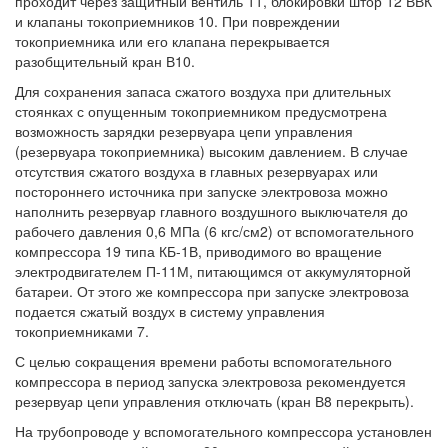
проходит через защитный вентиль 11, блокировки штор 12 ВВК
и клапаны токоприемников 10. При повреждении
токоприемника или его клапана перекрывается
разобщительный кран В10.
Для сохранения запаса сжатого воздуха при длительных
стоянках с опущенным токоприемником предусмотрена
возможность зарядки резервуара цепи управления
(резервуара токоприемника) высоким давлением. В случае
отсутствия сжатого воздуха в главных резервуарах или
постороннего источника при запуске электровоза можно
наполнить резервуар главного воздушного выключателя до
рабочего давления 0,6 МПа (6 кгс/см2) от вспомогательного
компрессора 19 типа КБ-1В, приводимого во вращение
электродвигателем П-11М, питающимся от аккумуляторной
батареи. От этого же компрессора при запуске электровоза
подается сжатый воздух в систему управления
токоприемниками 7.
С целью сокращения времени работы вспомогательного
компрессора в период запуска электровоза рекомендуется
резервуар цепи управления отключать (кран В8 перекрыть).
На трубопроводе у вспомогательного компрессора установлен