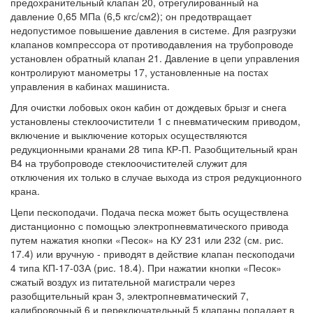
предохранительный клапан 20, отрегулированный на
давление 0,65 МПа (6,5 кгс/см2); он предотвращает
недопустимое повышение давления в системе. Для разгрузки
клапанов компрессора от противодавления на трубопроводе
установлен обратный клапан 21. Давление в цепи управления
контролируют манометры 17, установленные на постах
управления в кабинах машиниста.
Для очистки лобовых окон кабин от дождевых брызг и снега
установлены стеклоочистители 1 с пневматическим приводом,
включение и выключение которых осуществляются
редукционными кранами 28 типа КР-П. Разобщительный кран
В4 на трубопроводе стеклоочистителей служит для
отключения их только в случае выхода из строя редукционного
крана.
Цепи пескоподачи. Подача песка может быть осуществлена
дистанционно с помощью электропневматического привода
путем нажатия кнопки «Песок» на КУ 231 или 232 (см. рис.
17.4) или вручную - приводят в действие клапан пескоподачи
4 типа КП-17-03А (рис. 18.4). При нажатии кнопки «Песок»
сжатый воздух из питательной магистрали через
разобщительный кран 3, электропневматический 7,
калибровочный 6 и переключательный 5 клапаны попадает в