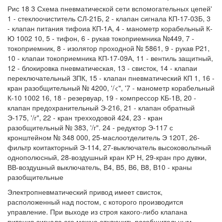
Рис 18 3 Схема пневматической сети вспомогательных цепей'
1 - стеклоочиститель СЛ-21Б, 2 - клапан сигнала КП-17-03Б, 3
- клапан питания тифоиа КП-1А, 4 - манометр корабельный К-
Ю 1002 10, 5 - тифон, 6 - рукав токоприемника №449, 7 -
токоприемник, 8 - изолятор проходной № 5861, 9 - рукав Р21,
10 - клапаи токоприемника КП-17-09А, 11 - вентиль защитный,
12 - блокировка пневматическая, 13 - свисток, 14 - клапаи
переключательный ЗПК, 15 - клапан пневматический КП 1, 16 -
кран разобщительный № 4200, '/<", '7 - манометр корабельный
К-10 1002 16, 18 - резервуар, 19 - компрессор КБ-1В, 20 -
клапан предохранительный Э-216, 21 - клапан обратный
Э-175, '/г", 22 - кран трехходовой 424, 23 - кран
разобщительный № 383, '/г". 24 - редуктор Э-117 с
кронштейном № 348 000, 25-маслоотделитель Э 120Т, 26-
фильтр коитакторный Э-114, 27-выключатель высоковольтный
однополюсный, 28-воздушный кран КР Н, 29-кран про дувки,
ВВ-воздушный выключатель, В4, В5, В6, В8, В10 - краны
разобщительные
Электропневматический привод имеет свисток,
расположенный над постом, с которого производится
управление. При выходе из строя какого-либо клапана
питания сигнала его можно отключить разобщительным