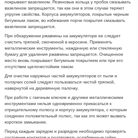
покрывают вазелином. Резиновые кольца у пробок смазывать
вазелином запрещается, так как они в этом случае теряют
упругие свойства. Корпуса аккумуляторов, покрытые черным
битумным лаком, во избежание порчи покрытия смазывать
вазелином запрещается.
При обнаружении ржавчины на аккумуляторе ее следует
счистить тряпкой, смоченной в керосине. Применять
металлические инструменты, наждачную или стеклянную
бумагу для удаления ржавчины запрещается. Очищенное
место вновь покрывают битумным покрытием или при его
отсутствии щелочестойким лаком.
Для очистки наружных частей аккумуляторов от пыли и
ползучих солей следует пользоваться чистой тряпкой,
навернутой на деревянную палочку.
При работе с гаечным ключом и другими металлическими
инструментами нельзя одновременно прикасаться к
отрицательному полюсу и корпусу аккумулятора, с которым
соединен положительный полюс, так как это может вызвать
короткое замыкание.
Перед каждым зарядом и разрядом необходимо проверять
состояние контактов и подтягивать ослабленные гайки.