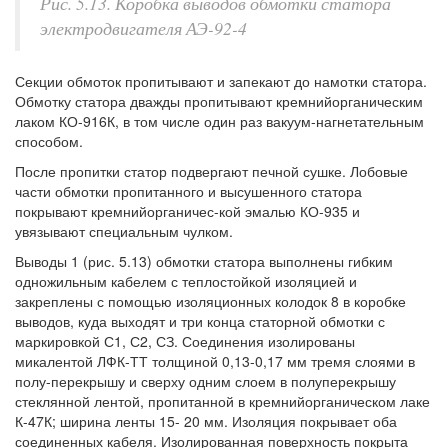
Рис. 5.13. Коробка выводов обмотки статора
электродвигателя АЭ-92-4
Секции обмоток пропитывают и запекают до намотки статора.
Обмотку статора дважды пропитывают кремнийорганическим
лаком КО-916К, в том числе один раз вакуум-нагнетательным
способом.
После пропитки статор подвергают печной сушке. Лобовые
части обмотки пропитанного и высушенного статора
покрывают кремнийорганичес-кой эмалью КО-935 и
увязывают специальным чулком.
Выводы 1 (рис. 5.13) обмотки статора выполнены гибким
одножильным кабелем с теплостойкой изоляцией и
закреплены с помощью изоляционных колодок 8 в коробке
выводов, куда выходят и три конца статорной обмотки с
маркировкой С1, С2, СЗ. Соединения изолированы
микалентой ЛФК-ТТ толщиной 0,13-0,17 мм тремя слоями в
полу-перекрышу и сверху одним слоем в полуперекрышу
стеклянной лентой, пропитанной в кремнийорганическом лаке
К-47К; ширина ленты 15- 20 мм. Изоляция покрывает оба
соединенных кабеля. Изолированная поверхность покрыта