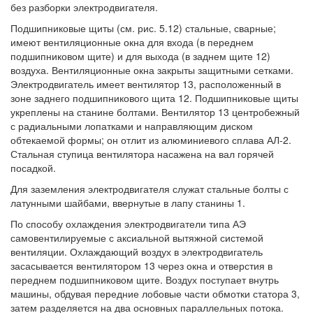
без разборки электродвигателя.
Подшипниковые щиты (см. рис. 5.12) стальные, сварные;
имеют вентиляционные окна для входа (в переднем
подшипниковом щите) и для выхода (в заднем щите 12)
воздуха. Вентиляционные окна закрыты защитными сетками.
Электродвигатель имеет вентилятор 13, расположенный в
зоне заднего подшипникового щита 12. Подшипниковые щиты
укреплены на станине болтами. Вентилятор 13 центробежный
с радиальными лопатками и направляющим диском
обтекаемой формы; он отлит из алюминиевого сплава АЛ-2.
Стальная ступица вентилятора насажена на вал горячей
посадкой.
Для заземления электродвигателя служат стальные болты с
латунными шайбами, ввернутые в лапу станины 1.
По способу охлаждения электродвигатели типа АЭ
самовентилируемые с аксиальной вытяжной системой
вентиляции. Охлаждающий воздух в электродвигатель
засасывается вентилятором 13 через окна и отверстия в
переднем подшипниковом щите. Воздух поступает внутрь
машины, обдувая передние лобовые части обмотки статора 3,
затем разделяется на два основных параллельных потока.