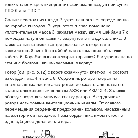
тонким слоем кремнийорганической эмали воздушной сушки
ПВЭ-6 или ПВЭ-7.
Сальник состоит из гнезда 2, укрепленного непосредственно
на коробке выводов. Внутри этого гнезда помещена
уплотнительная масса 3, зажатая между двумя шайбами 7 с
помощью латунной гайки 4, ввернутой в гнездо сальника. В
гайке сальника имеются три резьбовых отверстия и
заземляющий винт 5 с шайбой для заземления оболочки
кабеля 6. Коробка выводов закрыта крышкой 9 и укреплена на
станине болтами, ввинчиваемыми в корпус.
Ротор (см. рис. 5.12) с корот-козамкнутой клеткой 14 состоит
из сердечника 4 и вала 8. Сердечник ротора набран из
штампованных листов электротехнической стали, пазы его
залиты алюминиевым сплавом АХЖ или АКМ12-4. Заливка
образует короткозамкнутую клетку ротора. В сердечнике
ротора есть осевые вентиляционные каналы. От осевого
перемещения сердечник предохранен кольцом, насаженным
на вал горячей посадкой. Пазы сердечника имеют скос на
одно зубцовое деление статора.