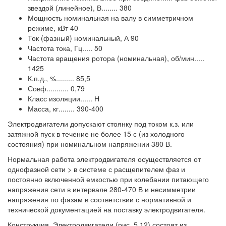
звездой (линейное), В........ 380
Мощность номинальная на валу в симметричном
режиме, кВт 40
Ток (фазный) номинальный, А 90
Частота тока, Гц..... 50
Частота вращения ротора (номинальная), об/мин.....
1425
К.п.д., %......... 85,5
Совф........... 0,79
Класс изоляции...... Н
Масса, кг........ 390-400
Электродвигатели допускают стоянку под током к.з. или
затяжной пуск в течение не более 15 с (из холодного
состояния) при номинальном напряжении 380 В.
Нормальная работа электродвигателя осуществляется от
однофазной сети > в системе с расщепителем фаз и
постоянно включенной емкостью при колебании питающего
напряжения сети в интервале 280-470 В и несимметрии
напряжения по фазам в соответствии с нормативной и
технической документацией на поставку электродвигателя.
Конструкция. Электродвигатели (рис. 5.12) состоят из