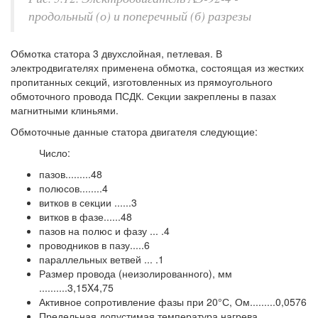
продольный (о) и поперечный (б) разрезы
Обмотка статора 3 двухслойная, петлевая. В
электродвигателях применена обмотка, состоящая из жестких
пропитанных секций, изготовленных из прямоугольного
обмоточного провода ПСДК. Секции закреплены в пазах
магнитными клиньями.
Обмоточные данные статора двигателя следующие:
Число:
пазов.........48
полюсов........4
витков в секции ......3
витков в фазе......48
пазов на полюс и фазу ... .4
проводников в пазу.....6
параллельных ветвей ... .1
Размер провода (неизолированного), мм
..........3,15X4,75
Активное сопротивление фазы при 20°С, Ом.........0,0576
Предельная допустимая температура нагрева,