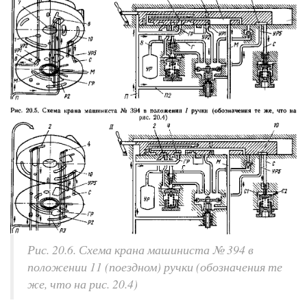
Рис. 20.6. Схема крана машиниста № 394 в
положении 11 (поездном) ручки (обозначения те
же, что на рис. 20.4)