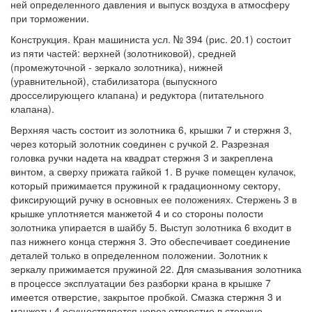
ней определенного давления и выпуск воздуха в атмосферу
при торможении.
Конструкция. Кран машиниста усл. № 394 (рис. 20.1) состоит
из пяти частей: верхней (золотниковой), средней
(промежуточной - зеркало золотника), нижней
(уравнительной), стабилизатора (выпускного
дросселирующего клапана) и редуктора (питательного
клапана).
Верхняя часть состоит из золотника 6, крышки 7 и стержня 3,
через который золотник соединен с ручкой 2. Разрезная
головка ручки надета на квадрат стержня 3 и закреплена
винтом, а сверху прижата гайкой 1. В ручке помещен кулачок,
который прижимается пружиной к градационному сектору,
фиксирующий ручку в основных ее положениях. Стержень 3 в
крышке уплотняется манжетой 4 и со стороны полости
золотника упирается в шайбу 5. Выступ золотника 6 входит в
паз нижнего конца стержня 3. Это обеспечивает соединение
деталей только в определенном положении. Золотник к
зеркалу прижимается пружиной 22. Для смазывания золотника
в процессе эксплуатации без разборки крана в крышке 7
имеется отверстие, закрытое пробкой. Смазка стержня 3 и
манжеты 4 осуществляется через отверстие в стержне.