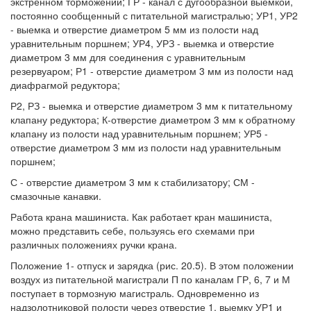
экстренном торможении; ГР - канал с дугообразной выемкой,
постоянно сообщенный с питательной магистралью; УР1, УР2
- выемка и отверстие диаметром 5 мм из полости над
уравнительным поршнем; УР4, УРЗ - выемка и отверстие
диаметром 3 мм для соединения с уравнительным
резервуаром; Р1 - отверстие диаметром 3 мм из полости над
диафрагмой редуктора;
Р2, РЗ - выемка и отверстие диаметром 3 мм к питательному
клапану редуктора; К-отверстие диаметром 3 мм к обратному
клапану из полости над уравнительным поршнем; УР5 -
отверстие диаметром 3 мм из полости над уравнительным
поршнем;
С - отверстие диаметром 3 мм к стабилизатору; СМ -
смазочные канавки.
Работа крана машиниста. Как работает кран машиниста,
можно представить себе, пользуясь его схемами при
различных положениях ручки крана.
Положение 1- отпуск и зарядка (рис. 20.5). В этом положении
воздух из питательной магистрали П по каналам ГР, 6, 7 и М
поступает в тормозную магистраль. Одновременно из
надзолотниковой полости через отверстие 1, выемку УР1 и