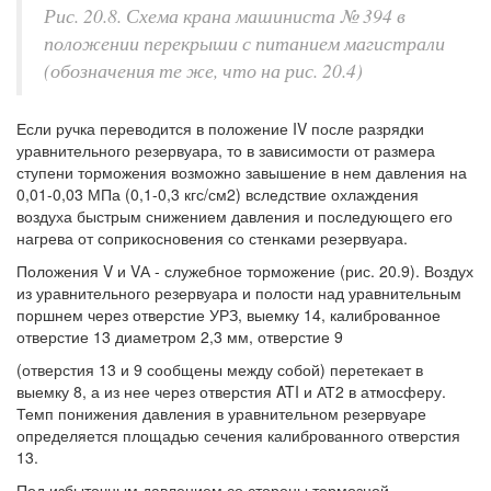
Рис. 20.8. Схема крана машиниста № 394 в
положении перекрыши с питанием магистрали
(обозначения те же, что на рис. 20.4)
Если ручка переводится в положение IV после разрядки
уравнительного резервуара, то в зависимости от размера
ступени торможения возможно завышение в нем давления на
0,01-0,03 МПа (0,1-0,3 кгс/см2) вследствие охлаждения
воздуха быстрым снижением давления и последующего его
нагрева от соприкосновения со стенками резервуара.
Положения V и VА - служебное торможение (рис. 20.9). Воздух
из уравнительного резервуара и полости над уравнительным
поршнем через отверстие УРЗ, выемку 14, калиброванное
отверстие 13 диаметром 2,3 мм, отверстие 9
(отверстия 13 и 9 сообщены между собой) перетекает в
выемку 8, а из нее через отверстия ATI и АТ2 в атмосферу.
Темп понижения давления в уравнительном резервуаре
определяется площадью сечения калиброванного отверстия
13.
Под избыточным давлением со стороны тормозной