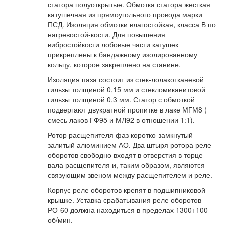
статора полуоткрытые. Обмотка статора жесткая
катушечная из прямоугольного провода марки
ПСД. Изоляция обмотки влагостойкая, класса В по
нагревостой-кости. Для повышения
вибростойкости лобовые части катушек
прикреплены к бандажному изолированному
кольцу, которое закреплено на станине.
Изоляция паза состоит из стек-лолакотканевой
гильзы толщиной 0,15 мм и стекломиканитовой
гильзы толщиной 0,3 мм. Статор с обмоткой
подвергают двукратной пропитке в лаке МГМ8 (
смесь лаков ГФ95 и МЛ92 в отношении 1:1).
Ротор расщепителя фаз коротко-замкнутый
залитый алюминием АО. Два штыря ротора реле
оборотов свободно входят в отверстия в торце
вала расщепителя и, таким образом, являются
связующим звеном между расщепителем и реле.
Корпус реле оборотов крепят в подшипниковой
крышке. Уставка срабатывания реле оборотов
РО-60 должна находиться в пределах 1300+100
об/мин.