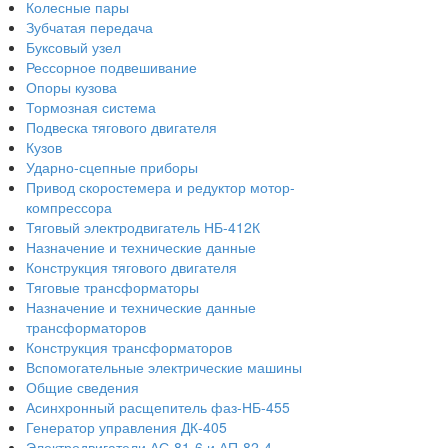
Колесные пары
Зубчатая передача
Буксовый узел
Рессорное подвешивание
Опоры кузова
Тормозная система
Подвеска тягового двигателя
Кузов
Ударно-сцепные приборы
Привод скоростемера и редуктор мотор-
компрессора
Тяговый электродвигатель НБ-412К
Назначение и технические данные
Конструкция тягового двигателя
Тяговые трансформаторы
Назначение и технические данные
трансформаторов
Конструкция трансформаторов
Вспомогательные электрические машины
Общие сведения
Асинхронный расщепитель фаз-НБ-455
Генератор управления ДК-405
Электродвигатели АС-81-6 и АП-82-4