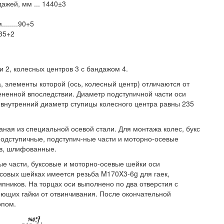
ажей, мм ... 1440±3
......90+5
235+2
си 2, колесных центров 3 с бандажом 4.
 элементы которой (ось, колесный центр) отличаются от
ненной впоследствии. Диаметр подступичной части оси
внутренний диаметр ступицы колесного центра равны 235
аная из специальной осевой стали. Для монтажа колес, букс
подступичные, подступич-ные части и моторно-осевые
ов, шлифованные.
ые части, буксовые и моторно-осевые шейки оси
совых шейках имеется резьба M170X3-6g для гаек,
ников. На торцах оси выполнено по два отверстия с
ющих гайки от отвинчивания. После окончательной
опом.