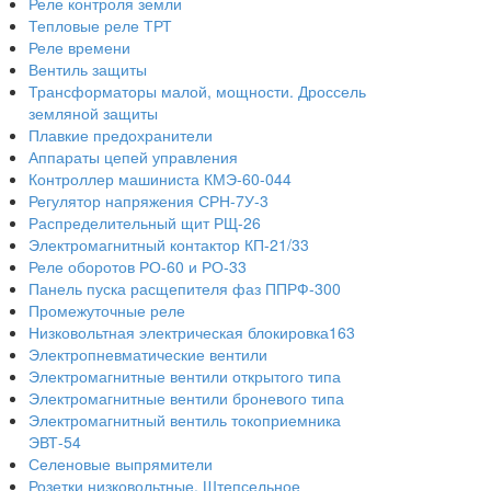
Реле контроля земли
Тепловые реле ТРТ
Реле времени
Вентиль защиты
Трансформаторы малой, мощности. Дроссель
земляной защиты
Плавкие предохранители
Аппараты цепей управления
Контроллер машиниста КМЭ-60-044
Регулятор напряжения СРН-7У-3
Распределительный щит РЩ-26
Электромагнитный контактор КП-21/33
Реле оборотов РО-60 и РО-33
Панель пуска расщепителя фаз ППРФ-300
Промежуточные реле
Низковольтная электрическая блокировка163
Электропневматические вентили
Электромагнитные вентили открытого типа
Электромагнитные вентили броневого типа
Электромагнитный вентиль токоприемника
ЭВТ-54
Селеновые выпрямители
Розетки низковольтные. Штепсельное