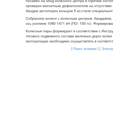
посажен на обод колесного центра в горячем состо
проверен магнитным дефектоскопом на отсутствие 
бандаж застопорен кольцом 5 из стали специально
Собранное колесо с колесным центром, бандажом,
ось усилием 1080-1471 кН (ПО- 150 тс). Формирова
Колесные пары формируют в соответствии с Инстр
тягового подвижного состава железных дорог коле
эксплуатации необходимо осуществлять в соответст
|
Рама тележки
| |
Элект