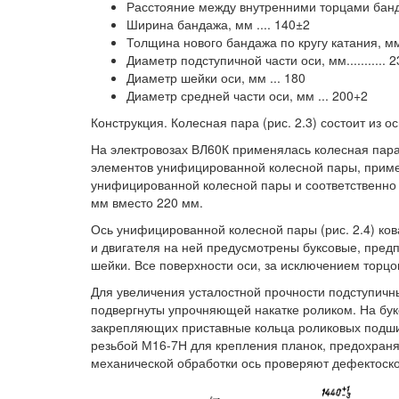
Расстояние между внутренними торцами банд
Ширина бандажа, мм .... 140±2
Толщина нового бандажа по кругу катания, мм..
Диаметр подступичной части оси, мм........... 
Диаметр шейки оси, мм ... 180
Диаметр средней части оси, мм ... 200+2
Конструкция. Колесная пара (рис. 2.3) состоит из о
На электровозах ВЛ60К применялась колесная пара,
элементов унифицированной колесной пары, приме
унифицированной колесной пары и соответственно 
мм вместо 220 мм.
Ось унифицированной колесной пары (рис. 2.4) ков
и двигателя на ней предусмотрены буксовые, пред
шейки. Все поверхности оси, за исключением торц
Для увеличения усталостной прочности подступичн
подвергнуты упрочняющей накатке роликом. На бук
закрепляющих приставные кольца роликовых подшип
резьбой М16-7Н для крепления планок, предохраня
механической обработки ось проверяют дефектоск