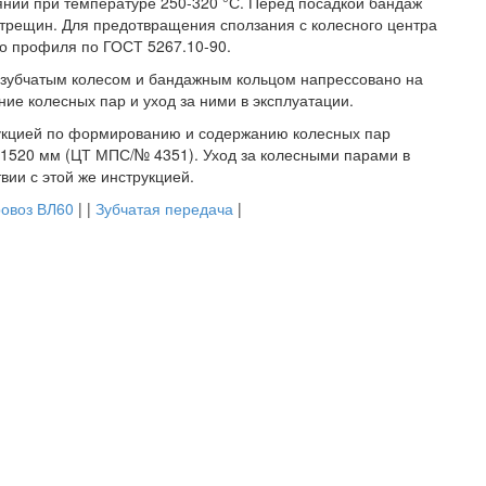
янии при температуре 250-320 °С. Перед посадкой бандаж
трещин. Для предотвращения сползания с колесного центра
го профиля по ГОСТ 5267.10-90.
 зубчатым колесом и бандажным кольцом напрессовано на
ние колесных пар и уход за ними в эксплуатации.
укцией по формированию и содержанию колесных пар
и 1520 мм (ЦТ МПС/№ 4351). Уход за колесными парами в
вии с этой же инструкцией.
ровоз ВЛ60
| |
Зубчатая передача
|