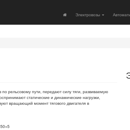
Электровозы
Автомат
 по рельсовому пути, передают силу тяги, развиваемую
оспринимают статические и динамические нагрузки,
зуют вращающий момент тягового двигателя в
1250+5