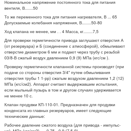
Номинальное напряжение постоянного тока для питания
вентиля, В.......50
То же переменного тока для питания нагревателя, В ... 65
Допускаемые колебания напряжения, В........50-80
Ход клапана не менее, мм . . 4 Масса, кг........7,5
Для проверки герметичности привода заглушают отверстия А
(от резервуара) и Б (соединение с атмосферой), обмыливают
отверстие диаметром 6 мм и подают через трубу с резьбой
03/8-В сжатый воздух давлением 0,9 (9) МПа (кгс/см ).
Проверку герметичности клапанной системы производят (при
подаче со стороны отверстия 3/4" путем обмыливания
отверстия трубы 1 1-рр) сжатым воздухом давлением 1,2 (12)
МПа (кгс/см2). Аппарат считают выдержавшим испытания,
если мыльный пузырь в том и другом случаях удерживается
не менее 10 с.
Клапан продувки КП-110-01. Предназначен для продувки
конденсата из главных резервуаров, имеет следующие
технические данные:
Рабочее давление сжатого воздуха (для привода - импульс-
но), МПа (кгс/см2) .... 0,75 - 0,9 (7,5-9)