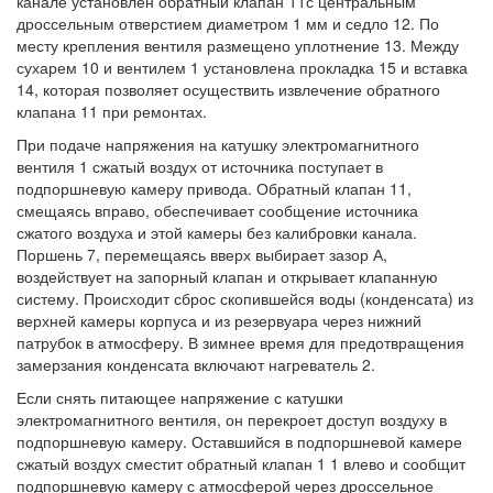
канале установлен обратный клапан 11с центральным
дроссельным отверстием диаметром 1 мм и седло 12. По
месту крепления вентиля размещено уплотнение 13. Между
сухарем 10 и вентилем 1 установлена прокладка 15 и вставка
14, которая позволяет осуществить извлечение обратного
клапана 11 при ремонтах.
При подаче напряжения на катушку электромагнитного
вентиля 1 сжатый воздух от источника поступает в
подпоршневую камеру привода. Обратный клапан 11,
смещаясь вправо, обеспечивает сообщение источника
сжатого воздуха и этой камеры без калибровки канала.
Поршень 7, перемещаясь вверх выбирает зазор А,
воздействует на запорный клапан и открывает клапанную
систему. Происходит сброс скопившейся воды (конденсата) из
верхней камеры корпуса и из резервуара через нижний
патрубок в атмосферу. В зимнее время для предотвращения
замерзания конденсата включают нагреватель 2.
Если снять питающее напряжение с катушки
электромагнитного вентиля, он перекроет доступ воздуху в
подпоршневую камеру. Оставшийся в подпоршневой камере
сжатый воздух сместит обратный клапан 1 1 влево и сообщит
подпоршневую камеру с атмосферой через дроссельное