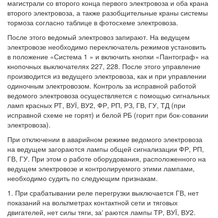
магистрали со второго конца первого электровоза и оба крана
второго электровоза, а также разобщительные краны системы
тормоза согласно таблице в фотосхеме электровоза.
После этого ведомый электровоз запирают. На ведущем
электровозе необходимо переключатель режимов установить
в положение «Система 1 » и включить кнопки «Пантограф» на
кнопочных выключателях 227, 228. После этого управление
производится из ведущего электровоза, как и при управлении
одиночным электровозом. Контроль за исправной работой
ведомого электровоза осуществляется с помощью сигнальных
ламп красных РТ, ВУЇ, ВУ2, ФР, РП, РЗ, ГВ, ГУ, ТД (при
исправной схеме не горят) и белой РБ (горит при бок-совании
электровоза).
При отключении в аварийном режиме ведомого электровоза
на ведущем загораются лампы общей сигнализации ФР, РП,
ГВ, ГУ. При этом о работе оборудования, расположенного на
ведущем электровозе и контролируемого этими лампами,
необходимо судить по следующим признакам.
1. При срабатывании реле перегрузки выключается ГВ, нет
показаний на вольтметрах контактной сети и тяговых
двигателей, нет силы тяги, за' раются лампы ТР, ВУЇ, ВУ2.