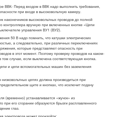
ре ВВК- Перед входом в ВВК надо выполнить требования,
опасности при входе в высоковольтную камеру.
ик наконечников высоковольтных проводов до полной
ого контроллера вручную при включенных кнопке «Цепи
выключателе управления ВУ1 (ВУ2).
ения 50 В надо помнить, что катушки электрических
ностью, а следовательно, при различных переключениях
ряжения, которые представляют опасность при
водов в этот момент. Поэтому проверку проводов на каком-
 в том случае, если выключена соответствующая кнопка.
цепи и цепи вспомогательных машин без заземления
 низковольтных цепях должна производиться при
ределительном щите и кнопках, что исключит подачу
ля (временно) устанавливается «жучок» из
то при его сгорании образуются брызги расплавленного
дение глаз.
ия электровоза может произойти: