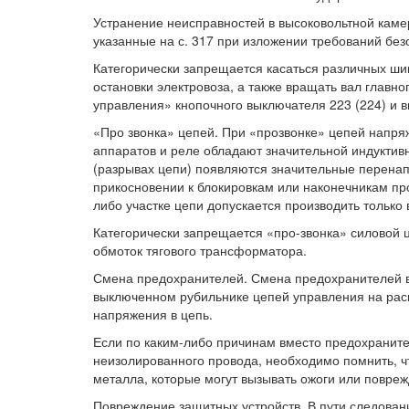
Устранение неисправностей в высоковольтной каме
указанные на с. 317 при изложении требований без
Категорически запрещается касаться различных ши
остановки электровоза, а также вращать вал главн
управления» кнопочного выключателя 223 (224) и 
«Про звонка» цепей. При «прозвонке» цепей напряж
аппаратов и реле обладают значительной индуктив
(разрывах цепи) появляются значительные перенап
прикосновении к блокировкам или наконечникам про
либо участке цепи допускается производить только
Категорически запрещается «про-звонка» силовой 
обмоток тягового трансформатора.
Смена предохранителей. Смена предохранителей в
выключенном рубильнике цепей управления на расп
напряжения в цепь.
Если по каким-либо причинам вместо предохраните
неизолированного провода, необходимо помнить, ч
металла, которые могут вызывать ожоги или повреж
Повреждение защитных устройств. В пути следован