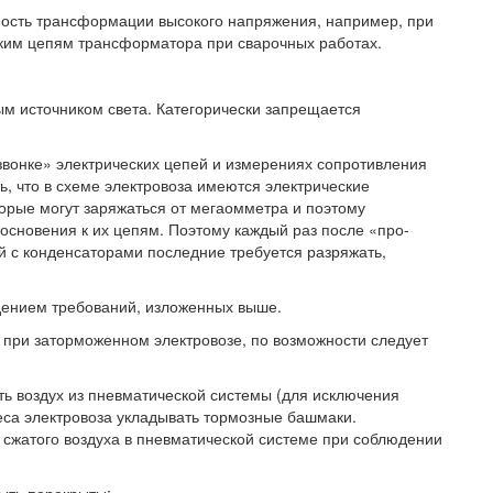
ность трансформации высокого напряжения, например, при
ским цепям трансформатора при сварочных работах.
ым источником света. Категорически запрещается
звонке» электрических цепей и измерениях сопротивления
, что в схеме электровоза имеются электрические
орые могут заряжаться от мегаомметра и поэтому
основения к их цепям. Поэтому каждый раз после «про-
й с конденсаторами последние требуется разряжать,
дением требований, изложенных выше.
 при заторможенном электровозе, по возможности следует
ь воздух из пневматической системы (для исключения
леса электровоза укладывать тормозные башмаки.
 сжатого воздуха в пневматической системе при соблюдении