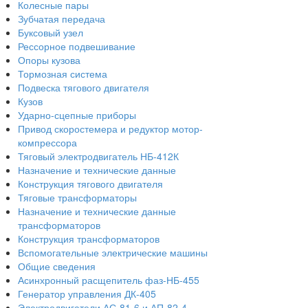
Колесные пары
Зубчатая передача
Буксовый узел
Рессорное подвешивание
Опоры кузова
Тормозная система
Подвеска тягового двигателя
Кузов
Ударно-сцепные приборы
Привод скоростемера и редуктор мотор-
компрессора
Тяговый электродвигатель НБ-412К
Назначение и технические данные
Конструкция тягового двигателя
Тяговые трансформаторы
Назначение и технические данные
трансформаторов
Конструкция трансформаторов
Вспомогательные электрические машины
Общие сведения
Асинхронный расщепитель фаз-НБ-455
Генератор управления ДК-405
Электродвигатели АС-81-6 и АП-82-4