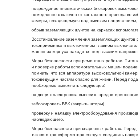
повреждение пневматических блокировок высоковол
немедленно отключен от контактного провода во и
камеры, находящемуся под высоким напряжением;
обрыв заземляющих шунтов на каркасах вспомогат
Восстановление заземления заземляющих шунтов р
токоприемнике и выключенном главном выключателе
машин их корпуса находятся под высоким напряжен
Меры безопасности при ремонтных работах. Питани
и проверке работы вспомогательных машин подаче
помнить, что вся аппаратура высоковольтной каме
токоведущим частям опасно для жизни. Перед пода
необходимо выполнить следующее:
на дверях электровоза вывесить предостерегающие
заблокировать ВВК (закрыть шторы);
проверку и наладку электрооборудования производ
наблюдающего.
Меры безопасности при сварочных работах. Перед 
тягового трансформатора следует соединить накор