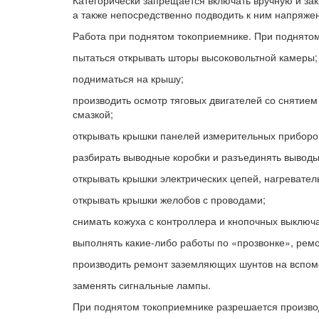
Категорически запрещается включать вручную и за
а также непосредственно подводить к ним напряжен
Работа при поднятом токоприемнике. При поднятом
пытаться открывать шторы высоковольтной камеры;
подниматься на крышу;
производить осмотр тяговых двигателей со снятие
смазкой;
открывать крышки панелей измерительных приборо
разбирать выводные коробки и разъединять вывод
открывать крышки электрических цепей, нагревател
открывать крышки желобов с проводами;
снимать кожуха с контроллера и кнопочных выключ
выполнять какие-либо работы по «прозвонке», ремо
производить ремонт заземляющих шунтов на вспом
заменять сигнальные лампы.
При поднятом токоприемнике разрешается произво