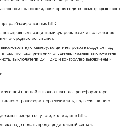
ключенном положении, если производится осмотр крышевого
 при разблокиро-ванных ВВК-
 с неисправными защитными .устройствами и пользование
ими очередные испытания.
 высоковольтную камеру, когда электровоз находится под
 в том, что токоприемники опущены, главный выключатель
ниста, выключатели ВУ1, ВУ2 и контроллер выключены и
:
земляющей штангой выводов главного трансформатора;
 тягового трансформатора заземлить, подвесив на него
должны находиться у того, кто входит в ВВК.
ника надо подать предупредительный сигнал.