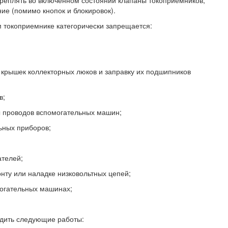
креплять во включенном состоянии клапаны токоприемников,
ие (помимо кнопок и блокировок).
 токоприемнике категорически запрещается:
м крышек коллекторных люков и заправку их подшипников
в;
ы проводов вспомогательных машин;
ьных приборов;
ателей;
нту или наладке низковольтных цепей;
огательных машинах;
дить следующие работы: