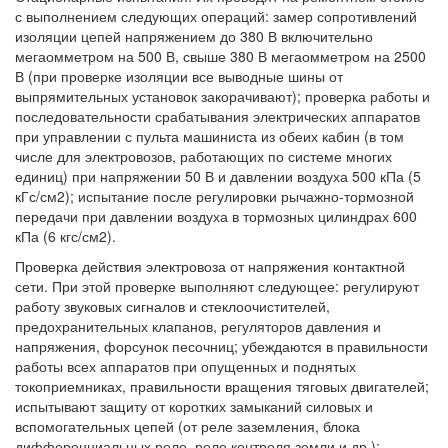
с выполнением следующих операций: замер сопротивлений
изоляции цепей напряжением до 380 В включительно
мегаомметром на 500 В, свыше 380 В мегаомметром на 2500
В (при проверке изоляции все выводные шины от
выпрямительных установок закорачивают); проверка работы и
последовательности срабатывания электрических аппаратов
при управлении с пульта машиниста из обеих кабин (в том
числе для электровозов, работающих по системе многих
единиц) при напряжении 50 В и давлении воздуха 500 кПа (5
кГс/см2); испытание после регулировки рычажно-тормозной
передачи при давлении воздуха в тормозных цилиндрах 600
кПа (6 кгс/см2).
Проверка действия электровоза от напряжения контактной
сети. При этой проверке выполняют следующее: регулируют
работу звуковых сигналов и стеклоочистителей,
предохранительных клапанов, регуляторов давления и
напряжения, форсунок песочниц; убеждаются в правильности
работы всех аппаратов при опущенных и поднятых
токоприемниках, правильности вращения тяговых двигателей;
испытывают защиту от коротких замыканий силовых и
вспомогательных цепей (от реле заземления, блока
дифференциальных реле, реле контроля земли и др.);