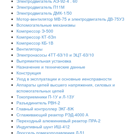
Электродвигатель АЭ-92-4 . 60
Электродвигатель П11М
Электродвигатель ДМК-1/50
Мотор-вентилятор МВ-75 и электродвигатель ДВ-75УЗ
Вспомогательные механизмы
Компрессор Э-500
Компрессор КТ-бЭл
Компрессор КБ-1В
Вентиляторы
Электронасосы 4ТТ-63/10 и ЭЦТ-63/10
Выпрямительная установка
Назначение и технические данные
Конструкция
Уход в эксплуатации и основные иенсправности
Аппараты цепей высшего напряжения, силовых и
вспомогательных цепей
Токоприемники П-1У и Л-13У
Разъединитель РВН-2
Главный контроллер ЭКГ-8Ж
Сглаживающий реактор РЭД-4000 А
Переходный алюминиевый реактор ПРА-2
Индуктивный шунт ИШ-412
Дроссель помехоподавлеиия Д-51