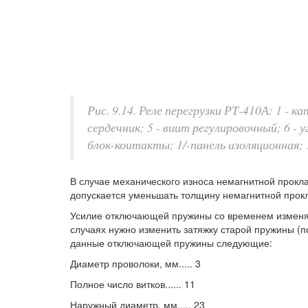
Рис. 9.14. Реле перегрузки РТ-410А: 1 - 
сердечник; 5 - виит регулировочный; 6 - уг
блок-коитакты; 1/-панель изоляционная; 1
В случае механического износа немагнитной прокла
допускается уменьшать толщину немагнитной прок
Усилие отключающей пружины со временем изменяе
случаях нужно изменить затяжку старой пружины (п
данные отключающей пружины следующие:
Диаметр проволоки, мм..... 3
Полное число витков...... 11
Наружный диаметр, мм..... 23