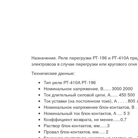
Назначение. Реле перегрузки РТ-196 и РТ-410А пр
электровоза в случае перегрузки или кругового огня
Технические данные:
Тип реле РТ-410А РТ-196
Номинальное напряжение, В...... 3000 2000
Ток длительный силовой цепи, А...... 450 500
Ток уставки (на постоянном токе), А . . . . 800
Номинальное напряжение блок-контактов, В .
Номинальный ток блок-контактов, А .... 5 3
Коэффициент возврата, не менее......0,7
Раствор блок-контактов, мм......3
Провал блок-контактов, мм..... 2
Конечное контактное нажатие на мостик, гс . .