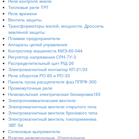
Реле контроля земли
Тепловые реле ТРТ
Реле времени
Вентиль защиты
Трансформаторы малой, мощности. Дроссель
земляной защиты
Плавкие предохранители
Аппараты цепей управления
Контроллер машиниста КМЭ-60-044
Регулятор напряжения СРН-7У-3
Распределительный щит РЩ-26
Электромагнитный контактор КП-21/33
Реле оборотов РО-60 и РО-33
Панель пуска расщепителя фаз ППРФ-300
Промежуточные реле
Низковольтная электрическая блокировка163
Электропневматические вентили
Электромагнитные вентили открытого типа
Электромагнитные вентили броневого типа
Электромагнитный вентиль токоприемника
ЭВТ-54
Селеновые выпрямители
Розетки низковольтные. Штепсельное