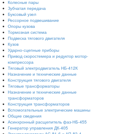
Колесные пары
Зубчатая передача
Буксовый узел
Рессорное подвешивание
Опоры кузова
Тормозная система
Подвеска тягового двигателя
Кузов
Ударно-сцепные приборы
Привод скоростемера и редуктор мотор-
компрессора
Тяговый электродвигатель НБ-412К
Назначение и технические данные
Конструкция тягового двигателя
Тяговые трансформаторы
Назначение и технические данные
трансформаторов
Конструкция трансформаторов
Вспомогательные электрические машины
Общие сведения
Асинхронный расщепитель фаз-НБ-455
Генератор управления ДК-405
Электродвигатели АС-81-6 и АП-82-4