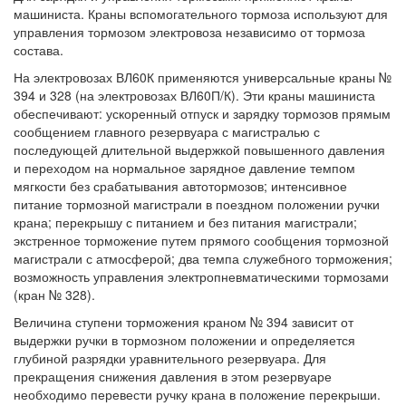
машиниста. Краны вспомогательного тормоза используют для
управления тормозом электровоза независимо от тормоза
состава.
На электровозах ВЛ60К применяются универсальные краны №
394 и 328 (на электровозах ВЛ60П/К). Эти краны машиниста
обеспечивают: ускоренный отпуск и зарядку тормозов прямым
сообщением главного резервуара с магистралью с
последующей длительной выдержкой повышенного давления
и переходом на нормальное зарядное давление темпом
мягкости без срабатывания автотормозов; интенсивное
питание тормозной магистрали в поездном положении ручки
крана; перекрышу с питанием и без питания магистрали;
экстренное торможение путем прямого сообщения тормозной
магистрали с атмосферой; два темпа служебного торможения;
возможность управления электропневматическими тормозами
(кран № 328).
Величина ступени торможения краном № 394 зависит от
выдержки ручки в тормозном положении и определяется
глубиной разрядки уравнительного резервуара. Для
прекращения снижения давления в этом резервуаре
необходимо перевести ручку крана в положение перекрыши.